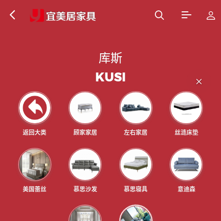
库
斯
K
U
S
I
返回大类
顾家家居
左右家居
丝涟床垫
美国蕾丝
慕思沙发
慕思寝具
意迪森