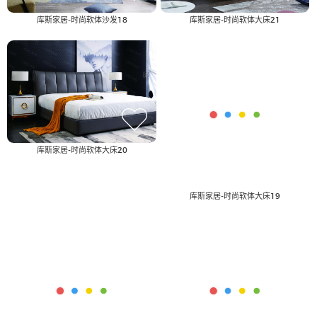
库斯家居-时尚软体沙发18
库斯家居-时尚软体大床21
库斯家居-时尚软体大床20
库斯家居-时尚软体大床19