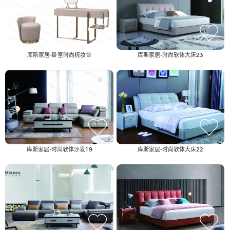
库斯家居-卧室时尚梳妆台
库斯家居-时尚软体大床23
库斯家居-时尚软体沙发19
库斯家居-时尚软体大床22