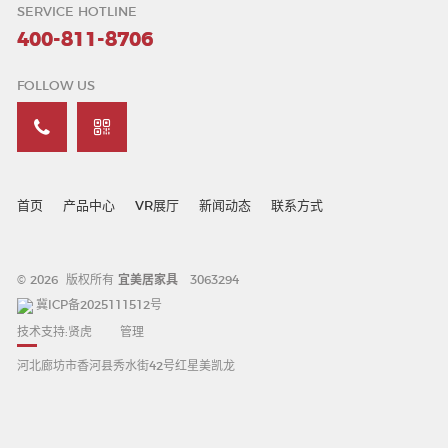
SERVICE HOTLINE
400-811-8706
FOLLOW US
首页
产品中心
VR展厅
新闻动态
联系方式
© 2026 版权所有
宜美居家具
3063294
冀ICP备2025111512号
技术支持:
贤虎
管理
河北廊坊市香河县秀水街42号红星美凯龙