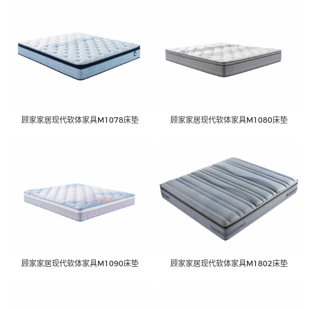
现代软体
潮流实木
顾家家居现代软体家具M1078床垫
顾家家居现代软体家具M1080床垫
儿童家具
全屋定制
顾家家居现代软体家具M1090床垫
顾家家居现代软体家具M1802床垫