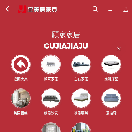
顾
家
家
居
G
U
J
I
A
J
I
A
J
U
返回大类
顾家家居
左右家居
丝涟床垫
美国蕾丝
慕思沙发
慕思寝具
意迪森