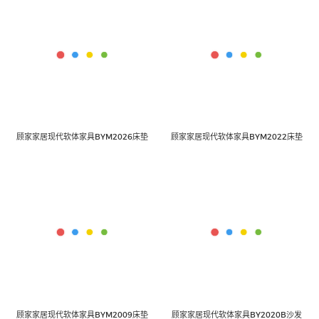
顾家家居现代软体家具KG090沙发
顾家家居现代软体家具KG089沙发
顾家家居现代软体家具BYM2026床垫
顾家家居现代软体家具BYM2022床垫